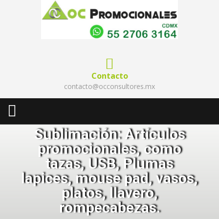
Contacto
contacto@occonsultores.mx
Sublimación: Artículos
promocionales, como
tazas, USB, Plumas
lapices, mouse pad, vasos,
platos, llavero,
rompecabezas.